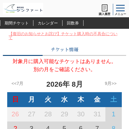
購入履歴
メニュー
期間チケット
カレンダー
回数券
【復旧のお知らせとお詫び】チケット購入時の不具合につい
て
チケット情報
対象月に購入可能なチケットはありません。
別の月をご確認ください。
2026
年
8月
<<7月
9月>>
日
月
火
水
木
金
土
26
27
28
29
30
31
1
2
3
4
5
6
7
8